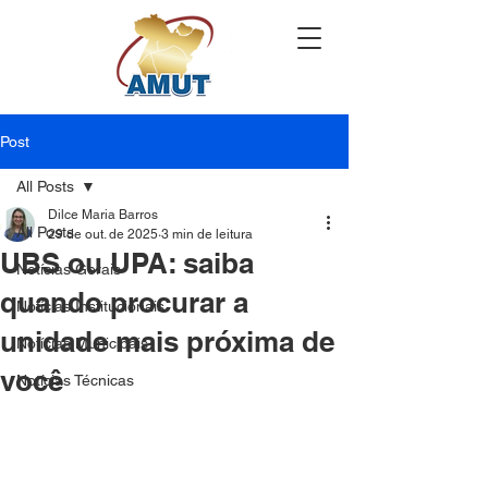
Post
All Posts
Dilce Maria Barros
All Posts
29 de out. de 2025
3 min de leitura
UBS ou UPA: saiba
Notícias Gerais
quando procurar a
Notícias Institucionais
unidade mais próxima de
Notícias Municipais
você
Notícias Técnicas