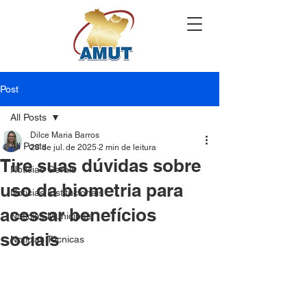
Post
All Posts
Dilce Maria Barros
All Posts
28 de jul. de 2025
2 min de leitura
Tire suas dúvidas sobre
Notícias Gerais
uso da biometria para
Notícias Institucionais
acessar benefícios
Notícias Municipais
sociais
Notícias Técnicas