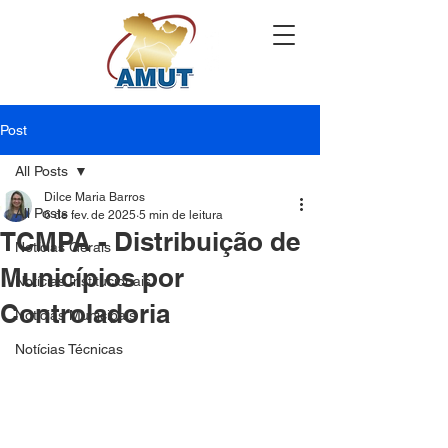
Post
All Posts
Dilce Maria Barros
All Posts
6 de fev. de 2025
5 min de leitura
TCMPA - Distribuição de
Notícias Gerais
Municípios por
Notícias Institucionais
Controladoria
Notícias Municipais
Notícias Técnicas