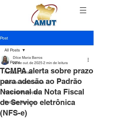
Post
All Posts
Dilce Maria Barros
All Posts
22 de out. de 2025
2 min de leitura
TCMPA alerta sobre prazo
Notícias Gerais
para adesão ao Padrão
Notícias Institucionais
Nacional da Nota Fiscal
Notícias Municipais
de Serviço eletrônica
Notícias Técnicas
(NFS-e)