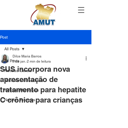
Post
All Posts
Dilce Maria Barros
All Posts
7 de jan.
2 min de leitura
SUS incorpora nova
Notícias Gerais
apresentação de
Notícias Institucionais
tratamento para hepatite
Notícias Municipais
C crônica para crianças
Notícias Técnicas