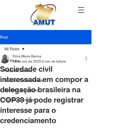
Post
All Posts
Dilce Maria Barros
All Posts
15 de set. de 2025
2 min de leitura
Sociedade civil
Notícias Gerais
interessada em compor a
Notícias Institucionais
delegação brasileira na
Notícias Municipais
COP30 já pode registrar
Notícias Técnicas
interesse para o
credenciamento