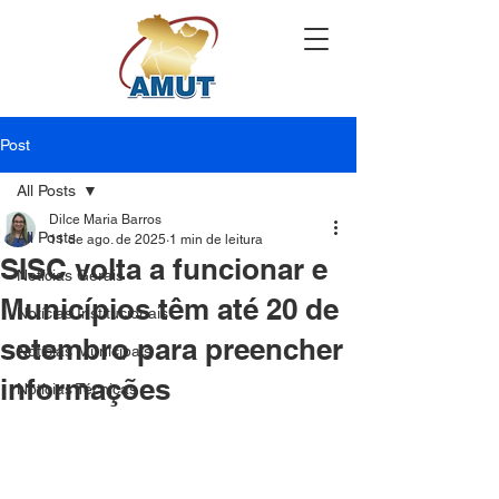
Post
All Posts
Dilce Maria Barros
All Posts
11 de ago. de 2025
1 min de leitura
SISC volta a funcionar e
Notícias Gerais
Municípios têm até 20 de
Notícias Institucionais
setembro para preencher
Notícias Municipais
informações
Notícias Técnicas