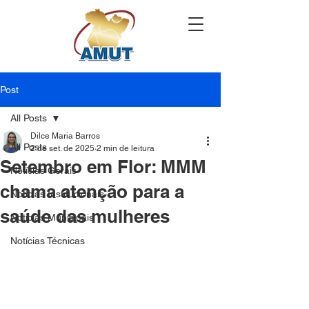
Post
All Posts
Dilce Maria Barros
All Posts
2 de set. de 2025
2 min de leitura
Setembro em Flor: MMM
Notícias Gerais
chama atenção para a
Notícias Institucionais
saúde das mulheres
Notícias Municipais
Notícias Técnicas