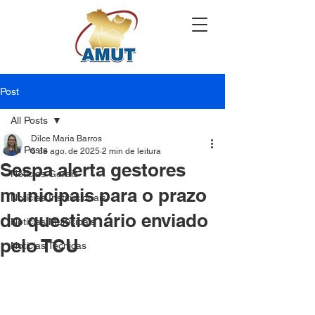
Post
All Posts
Dilce Maria Barros
All Posts
6 de ago. de 2025
2 min de leitura
Sespa alerta gestores
Notícias Gerais
municipais para o prazo
Notícias Institucionais
do questionário enviado
Notícias Municipais
pelo TCU
Notícias Técnicas