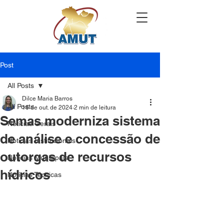
Post
All Posts
Dilce Maria Barros
All Posts
16 de out. de 2024
2 min de leitura
Semas moderniza sistema
Notícias Gerais
de análise e concessão de
Notícias Institucionais
outorgas de recursos
Notícias Municipais
hídricos
Notícias Técnicas