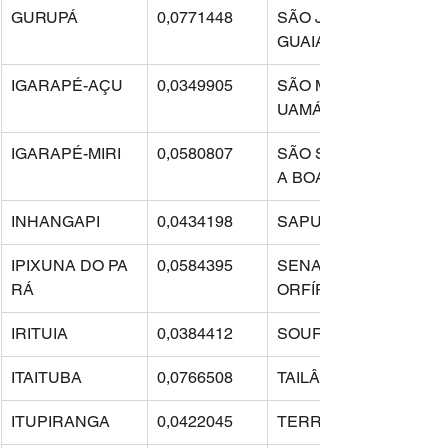
GURUPÁ
0,0771448
SÃO JOÃO DO ARA
GUAIA
IGARAPÉ-AÇU
0,0349905
SÃO MIGUEL DO G
UAMÁ
IGARAPÉ-MIRI
0,0580807
SÃO SEBASTIÃO D
A BOA VISTA
INHANGAPI
0,0434198
SAPUCAIA
IPIXUNA DO PA
0,0584395
SENADOR JOSÉ P
RÁ
ORFÍRIO
IRITUIA
0,0384412
SOURE
ITAITUBA
0,0766508
TAILÂNDIA
ITUPIRANGA
0,0422045
TERRA ALTA