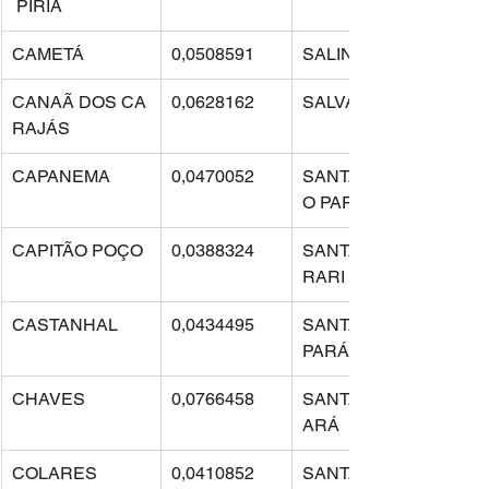
 PIRIÁ
CAMETÁ
0,0508591
SALINÓPOLIS
CANAÃ DOS CA
0,0628162
SALVATERRA
RAJÁS
CAPANEMA
0,0470052
SANTA BÁRBARA D
O PARÁ
CAPITÃO POÇO
0,0388324
SANTA CRUZ DO A
RARI
CASTANHAL
0,0434495
SANTA IZABEL DO 
PARÁ
CHAVES
0,0766458
SANTA LUZIA DO P
ARÁ
COLARES
0,0410852
SANTA MARIA DAS 