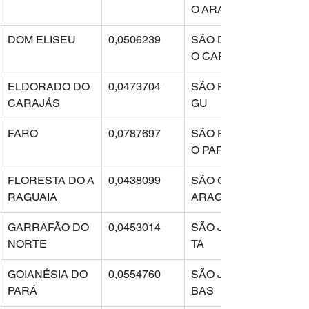
O ARAGUAIA
DOM ELISEU
0,0506239
SÃO DOMINGOS D
O CAPIM
ELDORADO DO 
0,0473704
SÃO FÉLIX DO XIN
CARAJÁS
GU
FARO
0,0787697
SÃO FRANCISCO D
O PARÁ
FLORESTA DO A
0,0438099
SÃO GERALDO DO 
RAGUAIA
ARAGUAIA
GARRAFÃO DO 
0,0453014
SÃO JOÃO DA PON
NORTE
TA
GOIANÉSIA DO 
0,0554760
SÃO JOÃO DE PIRA
PARÁ
BAS