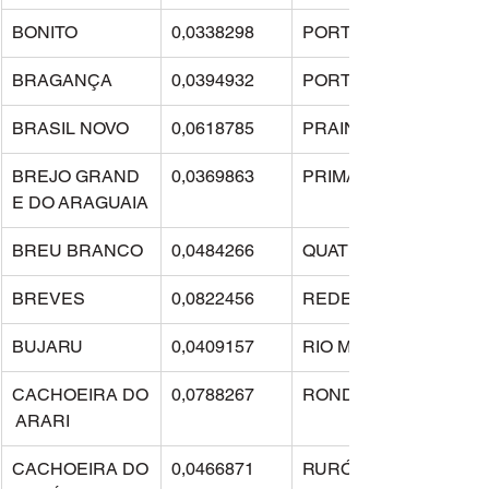
BONITO
0,0338298
PORTEL
BRAGANÇA
0,0394932
PORTO DE MOZ
BRASIL NOVO
0,0618785
PRAINHA
BREJO GRAND
0,0369863
PRIMAVERA
E DO ARAGUAIA
BREU BRANCO
0,0484266
QUATIPURU
BREVES
0,0822456
REDENÇÃO
BUJARU
0,0409157
RIO MARIA
CACHOEIRA DO
0,0788267
RONDON DO PARÁ
 ARARI
CACHOEIRA DO
0,0466871
RURÓPOLIS