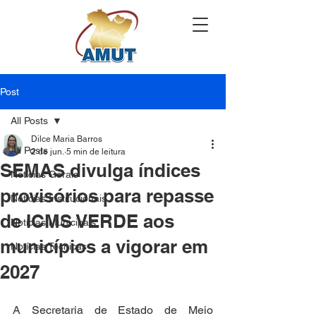
Post
All Posts
Dilce Maria Barros
All Posts
2 de jun.
5 min de leitura
SEMAS divulga índices
Notícias Gerais
provisórios para repasse
Notícias Institucionais
de ICMS VERDE aos
Notícias Municipais
municípios a vigorar em
Notícias Técnicas
2027
A Secretaria de Estado de Meio 