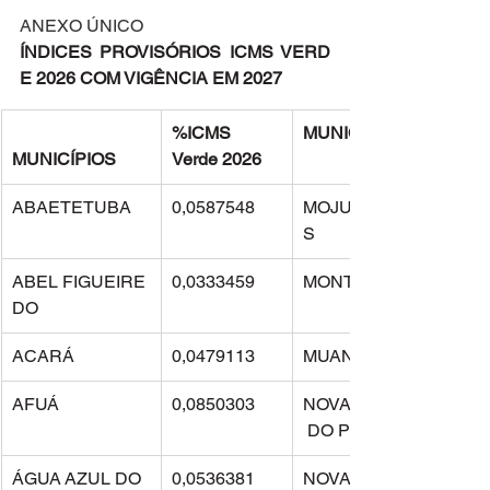
ANEXO ÚNICO
ÍNDICES PROVISÓRIOS ICMS VERD
E 2026 COM VIGÊNCIA EM 2027
%ICMS 
MUNICÍPIOS
MUNICÍPIOS
Verde 2026
ABAETETUBA
0,0587548
MOJUÍ DOS CAMPO
S
ABEL FIGUEIRE
0,0333459
MONTE ALEGRE
DO
ACARÁ
0,0479113
MUANÁ
AFUÁ
0,0850303
NOVA ESPERANÇA
 DO PIRIÁ
ÁGUA AZUL DO 
0,0536381
NOVA IPIXUNA