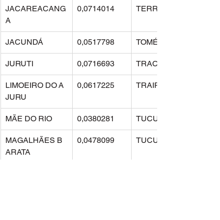
JACAREACANG
0,0714014
TERRA SANTA
A
JACUNDÁ
0,0517798
TOMÉ-AÇU
JURUTI
0,0716693
TRACUATEUA
LIMOEIRO DO A
0,0617225
TRAIRÃO
JURU
MÃE DO RIO
0,0380281
TUCUMÃ
MAGALHÃES B
0,0478099
TUCURUÍ
ARATA
MARABÁ
0,0554980
ULIANÓPOLIS
MARAC
0,04651
URUAR
0,05864