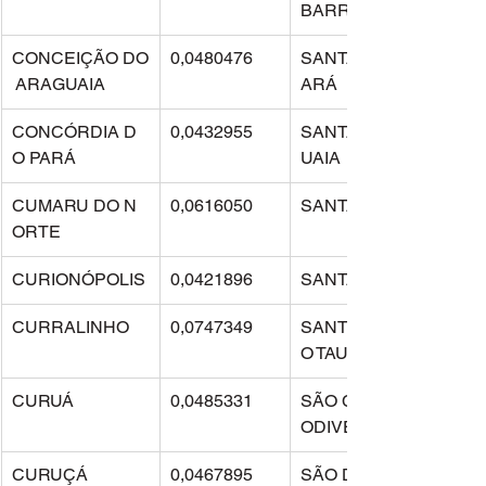
BARREIRAS
CONCEIÇÃO DO
0,0480476
SANTA MARIA DO P
 ARAGUAIA
ARÁ
CONCÓRDIA D
0,0432955
SANTANA DO ARAG
O PARÁ
UAIA
CUMARU DO N
0,0616050
SANTARÉM
ORTE
CURIONÓPOLIS
0,0421896
SANTARÉM NOVO
CURRALINHO
0,0747349
SANTO ANTÔNIO D
O TAUÁ
CURUÁ
0,0485331
SÃO CAETANO DE 
ODIVELAS
CURUÇÁ
0,0467895
SÃO DOMINGOS D