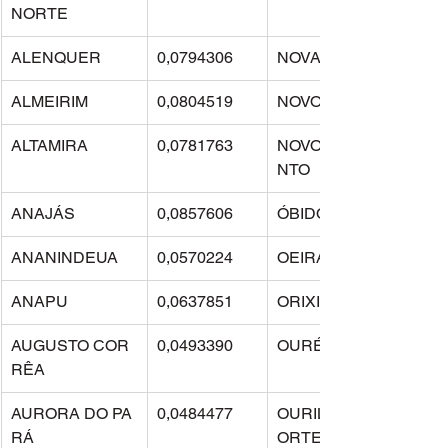
NORTE
ALENQUER
0,0794306
NOVA TIMBOTEUA
ALMEIRIM
0,0804519
NOVO PROGRESSO
ALTAMIRA
0,0781763
NOVO REPARTIME
NTO
ANAJÁS
0,0857606
ÓBIDOS
ANANINDEUA
0,0570224
OEIRAS DO PARÁ
ANAPU
0,0637851
ORIXIMINÁ
AUGUSTO COR
0,0493390
OURÉM
RÊA
AURORA DO PA
0,0484477
OURILÂNDIA DO N
RÁ
ORTE