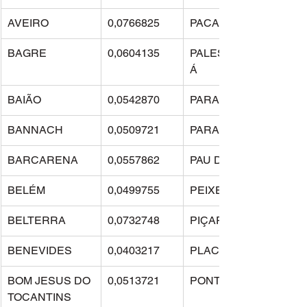
AVEIRO
0,0766825
PACAJÁ
BAGRE
0,0604135
PALESTINA DO PAR
Á
BAIÃO
0,0542870
PARAGOMINAS
BANNACH
0,0509721
PARAUAPEBAS
BARCARENA
0,0557862
PAU D’ARCO
BELÉM
0,0499755
PEIXE-BOI
BELTERRA
0,0732748
PIÇARRA
BENEVIDES
0,0403217
PLACAS
BOM JESUS DO 
0,0513721
PONTA DE PEDRAS
TOCANTINS