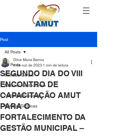
Post
All Posts
Dilce Maria Barros
All Posts
4 de out. de 2023
1 min de leitura
SEGUNDO DIA DO VIII
Notícias Gerais
ENCONTRO DE
Notícias Institucionais
CAPACITAÇÃO AMUT
Notícias Municipais
PARA O
Notícias Técnicas
FORTALECIMENTO DA
GESTÃO MUNICIPAL –