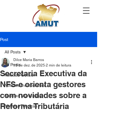
Post
All Posts
Dilce Maria Barros
All Posts
15 de dez. de 2025
2 min de leitura
Secretaria Executiva da
Notícias Gerais
NFS-e orienta gestores
Notícias Institucionais
com novidades sobre a
Notícias Municipais
Reforma Tributária
Notícias Técnicas