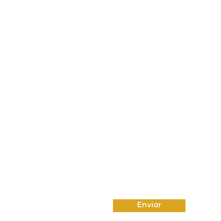
 66053-
Email
Insira uma mensagem
Enviar