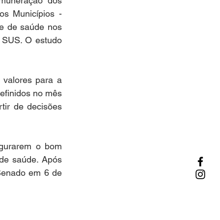
emuneração dos 
 Municípios - 
se de saúde nos 
 SUS. O estudo 
valores para a 
efinidos no mês 
ir de decisões 
egurarem o bom 
de saúde. Após 
Senado em 6 de 