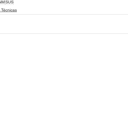
NM
SUS
s Técnicas