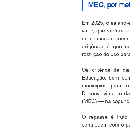
MEC, por me
Em 2025, o salário-
valor, que será rep
de educação, como m
exigência é que s
restrição do uso pa
Os critérios de di
Educação, bem como
municípios para o
Desenvolvimento da
(MEC) — na segunda-f
O repasse é fruto 
contribuem com o pe