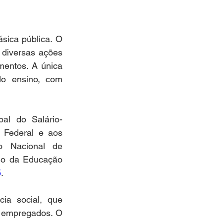
ica pública. O 
 diversas ações 
entos. A única 
o ensino, com 
pal do Salário-
 Federal e aos 
o Nacional de 
io da Educação 
5
. 
a social, que 
 empregados. O 