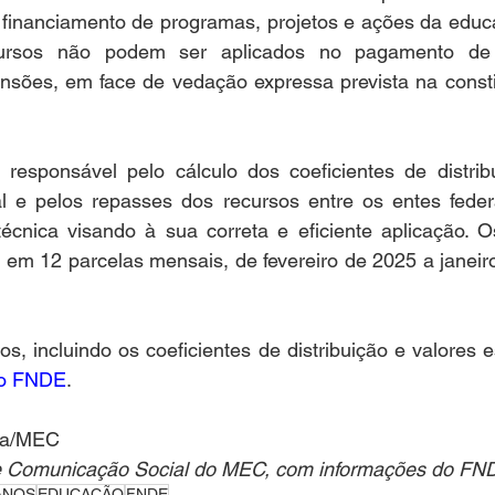
o financiamento de programas, projetos e ações da educ
cursos não podem ser aplicados no pagamento de
nsões, em face de vedação expressa prevista na constit
esponsável pelo cálculo dos coeficientes de distrib
l e pelos repasses dos recursos entre os entes federa
 técnica visando à sua correta e eficiente aplicação. 
 em 12 parcelas mensais, de fevereiro de 2025 a janeiro
 
s, incluindo os coeficientes de distribuição e valores e
do FNDE
. 
ura/MEC
de Comunicação Social do MEC, com informações do FN
ANOS
EDUCAÇÃO
FNDE