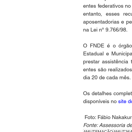
entes federativos n
entanto, esses re
aposentadorias e pe
na Lei nº 9.766/98.  
O FNDE é o órgão r
Estadual e Municipa
prestar assistência
entes são realizados
dia 20 de cada mês.
Os detalhes completo
disponíveis no 
site 
 Foto: Fábio Nakak
Fonte: Assessoria 
AMUTEMAÇÃO
AMUT36