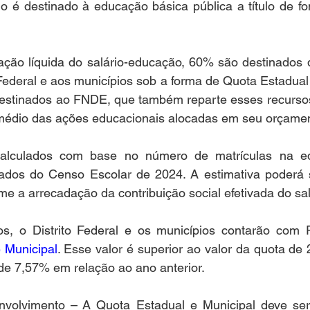
do é destinado à educação básica pública a título de fon
ação líquida do salário-educação, 60% são destinados d
 Federal e aos municípios sob a forma de Quota Estadual 
estinados ao FNDE, que também reparte esses recursos 
ermédio das ações educacionais alocadas em seu orçamen
calculados com base no número de matrículas na ed
 dados do Censo Escolar de 2024. A estimativa poderá s
me a arrecadação da contribuição social efetivada do sa
, o Distrito Federal e os municípios contarão com R
 Municipal
. Esse valor é superior ao valor da quota de
de 7,57% em relação ao ano anterior. 
volvimento – A Quota Estadual e Municipal deve ser 