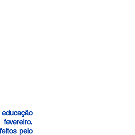
 educação 
evereiro. 
eitos pelo 