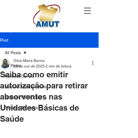
Post
All Posts
Dilce Maria Barros
All Posts
29 de out. de 2025
2 min de leitura
Saiba como emitir
Notícias Gerais
autorização para retirar
Notícias Institucionais
absorventes nas
Notícias Municipais
Unidades Básicas de
Notícias Técnicas
Saúde