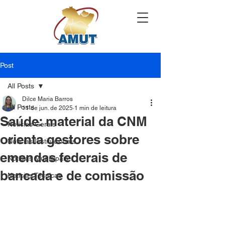
Post
All Posts
Dilce Maria Barros
All Posts
11 de jun. de 2025
1 min de leitura
Saúde: material da CNM
Notícias Gerais
orienta gestores sobre
Notícias Institucionais
emendas federais de
Notícias Municipais
bancada e de comissão
Notícias Técnicas