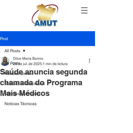
Post
All Posts
Dilce Maria Barros
All Posts
28 de jul. de 2025
1 min de leitura
Saúde anuncia segunda
Notícias Gerais
chamada do Programa
Notícias Institucionais
Mais Médicos
Notícias Municipais
Notícias Técnicas