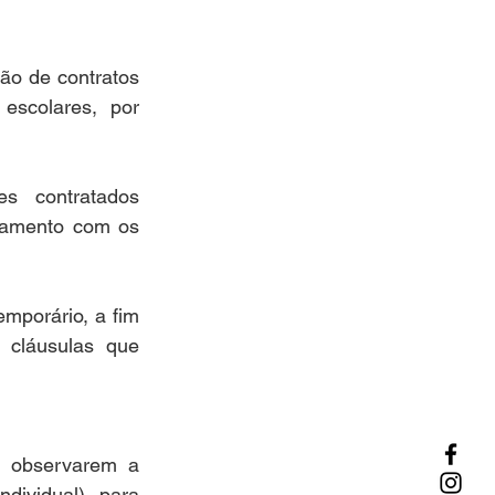
ão de contratos 
escolares, por 
s contratados 
tamento com os 
mporário, a fim 
cláusulas que 
a observarem a 
ndividual), para 