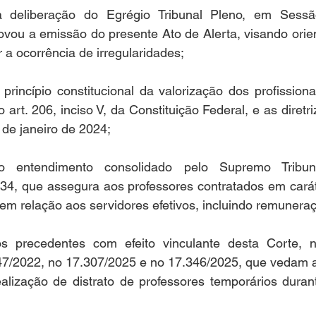
liberação do Egrégio Tribunal Pleno, em Sessão
vou a emissão do presente Ato de Alerta, visando orien
r a ocorrência de irregularidades;
cípio constitucional da valorização dos profissiona
o art. 206, inciso V, da Constituição Federal, e as diretri
 de janeiro de 2024;
ntendimento consolidado pelo Supremo Tribuna
4, que assegura aos professores contratados em caráte
 em relação aos servidores efetivos, incluindo remuneraç
recedentes com efeito vinculante desta Corte, n
47/2022, no 17.307/2025 e no 17.346/2025, que vedam 
lização de distrato de professores temporários durant