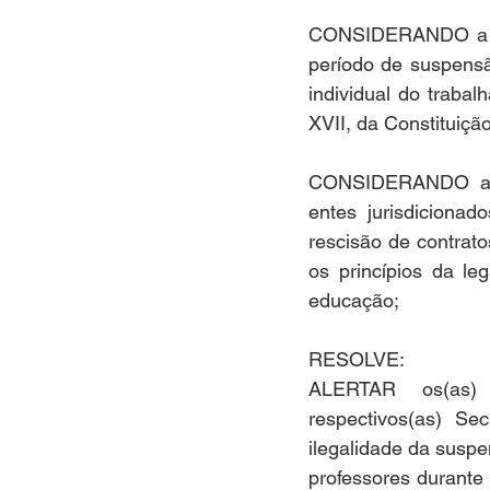
CONSIDERANDO a nece
período de suspensão 
individual do trabal
XVII, da Constituiçã
CONSIDERANDO a nec
entes jurisdiciona
rescisão de contrato
os princípios da leg
educação;
RESOLVE:
ALERTAR os(as) E
respectivos(as) Se
ilegalidade da suspe
professores durante