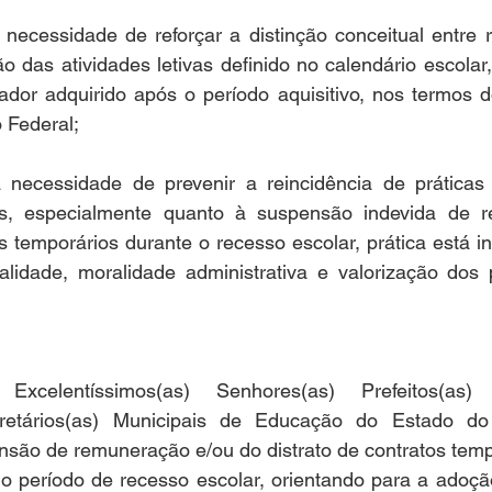
ssidade de reforçar a distinção conceitual entre re
das atividades letivas definido no calendário escolar, e
hador adquirido após o período aquisitivo, nos termos do 
o Federal;
essidade de prevenir a reincidência de práticas ir
dos, especialmente quanto à suspensão indevida de 
s temporários durante o recesso escolar, prática está i
alidade, moralidade administrativa e valorização dos p
xcelentíssimos(as) Senhores(as) Prefeitos(as) 
cretários(as) Municipais de Educação do Estado do
nsão de remuneração e/ou do distrato de contratos tem
 o período de recesso escolar, orientando para a adoçã