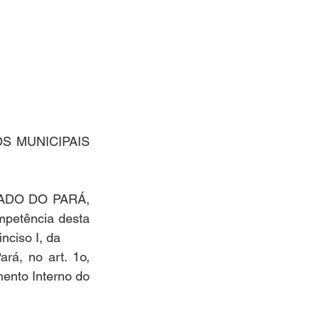
 MUNICIPAIS 
DO DO PARÁ, 
petência desta 
nciso I, da
rá, no art. 1o, 
ento Interno do 