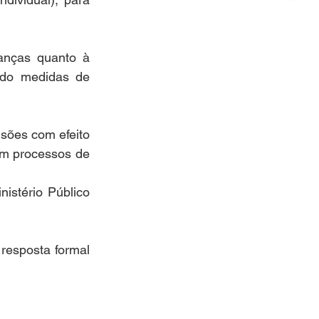
anças quanto à 
ndo medidas de 
sões com efeito 
em processos de 
stério Público 
resposta formal 