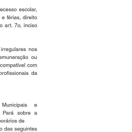
cesso escolar, 
 férias, direito 
art. 7o, inciso 
regulares nos 
remuneração ou 
ncompatível com 
rofissionais da 
Municipais e 
 Pará sobre a 
porários de
o das seguintes 