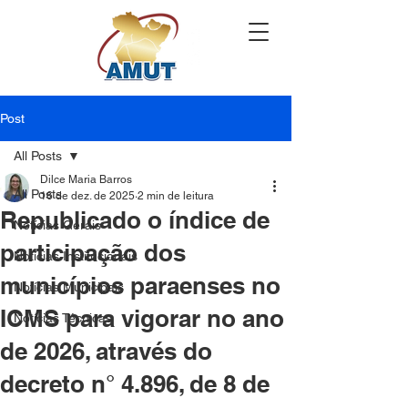
Post
All Posts
Dilce Maria Barros
All Posts
16 de dez. de 2025
2 min de leitura
Republicado o índice de
Notícias Gerais
participação dos
Notícias Institucionais
municípios paraenses no
Notícias Municipais
ICMS para vigorar no ano
Notícias Técnicas
de 2026, através do
decreto n° 4.896, de 8 de