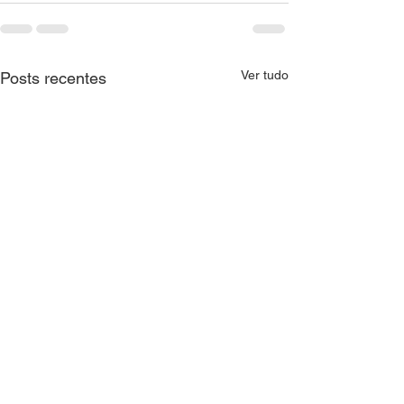
Ver tudo
Posts recentes
CNM orienta Municípios
CTAT realiza me