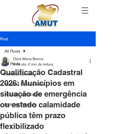
Post
All Posts
Dilce Maria Barros
All Posts
6 de abr.
2 min de leitura
Qualificação Cadastral
Notícias Gerais
2026: Municípios em
Notícias Institucionais
situação de emergência
Notícias Municipais
ou estado calamidade
Notícias Técnicas
pública têm prazo
flexibilizado