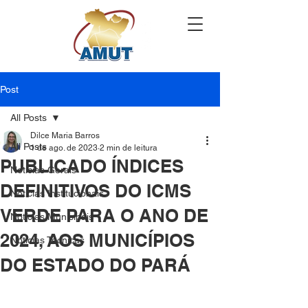
Post
All Posts
Dilce Maria Barros
All Posts
1 de ago. de 2023
2 min de leitura
PUBLICADO ÍNDICES
Notícias Gerais
DEFINITIVOS DO ICMS
Notícias Institucionais
VERDE PARA O ANO DE
Notícias Municipais
2024, AOS MUNICÍPIOS
Notícias Técnicas
DO ESTADO DO PARÁ