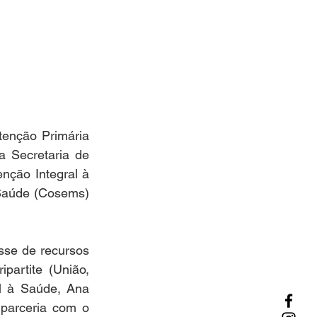
enção Primária 
 Secretaria de 
nção Integral à 
Saúde (Cosems) 
se de recursos 
artite (União, 
l à Saúde, Ana 
parceria com o 