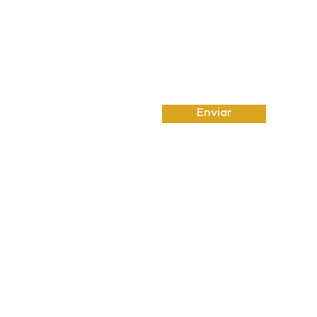
Enviar
© 2023 por Um Oito Sete