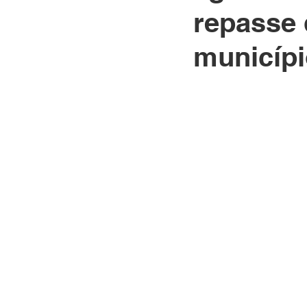
repasse 
municíp