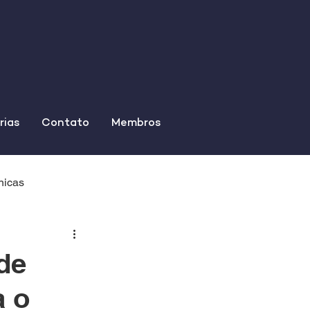
rias
Contato
Membros
nicas
 de
a o