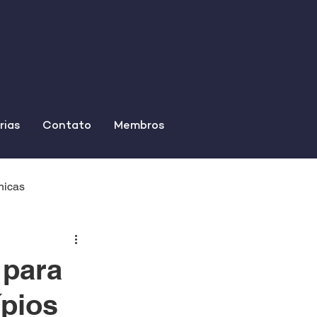
rias
Contato
Membros
nicas
 para
pios