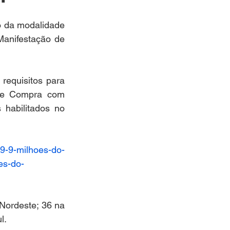
o da modalidade 
anifestação de 
 requisitos para 
de Compra com 
habilitados no 
59-9-milhoes-do-
es-do-
Nordeste; 36 na 
l. 