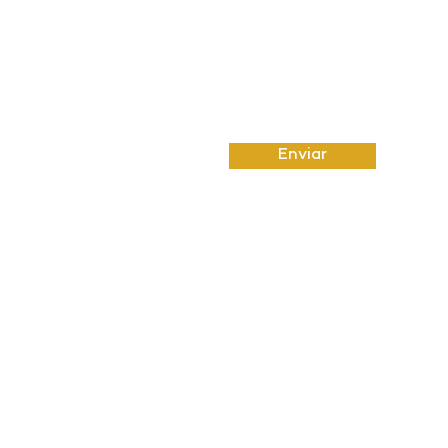
Enviar
© 2023 por Um Oito Sete