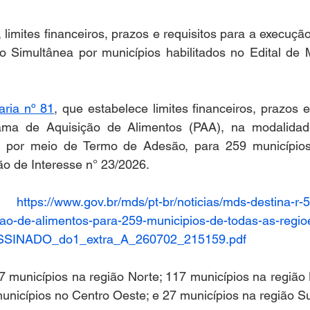
limites financeiros, prazos e requisitos para a execuçã
imultânea por municípios habilitados no Edital de M
aria nº 81
, que estabelece limites financeiros, prazos e
ama de Aquisição de Alimentos (PAA), na modalida
 por meio de Termo de Adesão, para 259 municípios 
ão de Interesse n° 23/2026.
1: 
https://www.gov.br/mds/pt-br/noticias/mds-destina-r-
ao-de-alimentos-para-259-municipios-de-todas-as-regio
SSINADO_do1_extra_A_260702_215159.pdf
 municípios na região Norte; 117 municípios na região 
unicípios no Centro Oeste; e 27 municípios na região Su