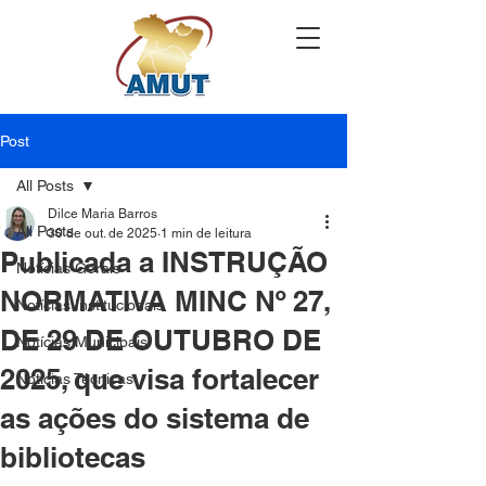
Post
All Posts
Dilce Maria Barros
All Posts
30 de out. de 2025
1 min de leitura
Publicada a INSTRUÇÃO
Notícias Gerais
NORMATIVA MINC Nº 27,
Notícias Institucionais
DE 29 DE OUTUBRO DE
Notícias Municipais
2025, que visa fortalecer
Notícias Técnicas
as ações do sistema de
bibliotecas