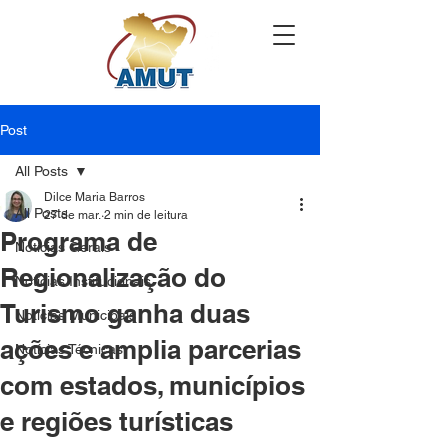
Post
All Posts
Dilce Maria Barros
All Posts
27 de mar.
2 min de leitura
Programa de
Notícias Gerais
Regionalização do
Notícias Institucionais
Turismo ganha duas
Notícias Municipais
ações e amplia parcerias
Notícias Técnicas
com estados, municípios
e regiões turísticas