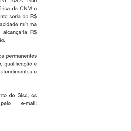
ra 103%. Isso 
tórica da CNM e 
te seria de R$ 
acidade mínima 
alcançaria R$ 
ão.
os permanentes 
qualificação e 
atendimentos e 
to do Sisc, os 
gestores podem entrar em contato com o MDS pelo e-mail: 