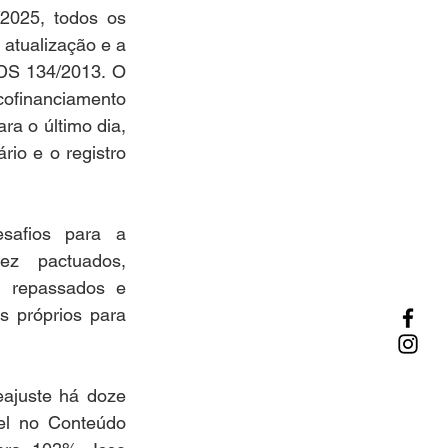
2025, todos os 
atualização e a 
DS 134/2013. O 
ofinanciamento 
ra o último dia, 
o e o registro 
afios para a 
z pactuados, 
 repassados e 
s próprios para 
ajuste há doze 
el no Conteúdo 