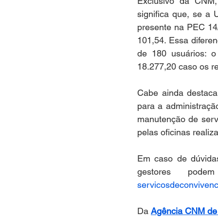
Exclusivo da CNM,
significa que, se a 
presente na PEC 14/
101,54. Essa difere
de 180 usuários: o
18.277,20 caso os re
Cabe ainda destaca
para a administraçã
manutenção de servi
pelas oficinas reali
Em caso de dúvidas
servicosdeconviven
Da 
Agência CNM de 