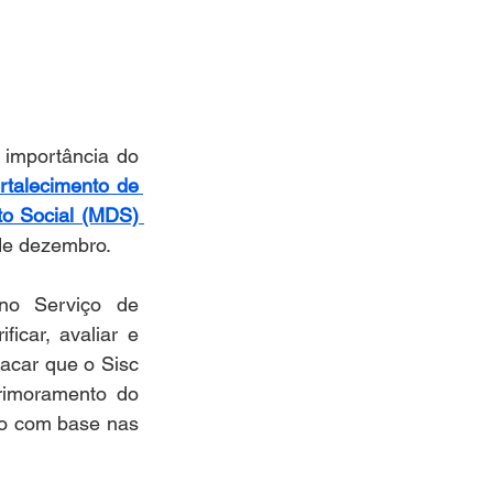
importância do 
talecimento de 
to Social (MDS) 
de dezembro.  
no Serviço de 
car, avaliar e 
acar que o Sisc 
rimoramento do 
do com base nas 