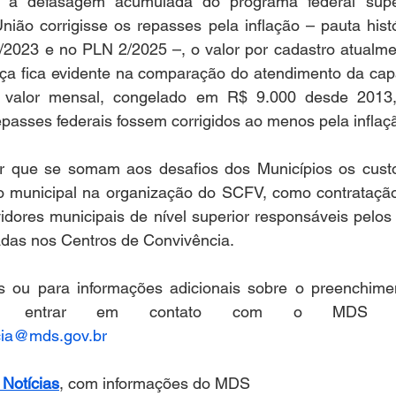
 a defasagem acumulada do programa federal supe
União corrigisse os repasses pela inflação – pauta his
2023 e no PLN 2/2025 –, o valor por cadastro atualmen
nça fica evidente na comparação do atendimento da cap
 valor mensal, congelado em R$ 9.000 desde 2013, 
passes federais fossem corrigidos ao menos pela inflaç
r que se somam aos desafios dos Municípios os cust
o municipal na organização do SCFV, como contratação, 
dores municipais de nível superior responsáveis pelos 
zadas nos Centros de Convivência.
 ou para informações adicionais sobre o preenchimen
cia@mds.gov.br
Notícias
, com informações do MDS 