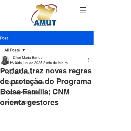
Post
All Posts
Dilce Maria Barros
All Posts
13 de jun. de 2025
2 min de leitura
Portaria traz novas regras
Notícias Gerais
de proteção do Programa
Notícias Institucionais
Bolsa Família; CNM
Notícias Municipais
orienta gestores
Notícias Técnicas