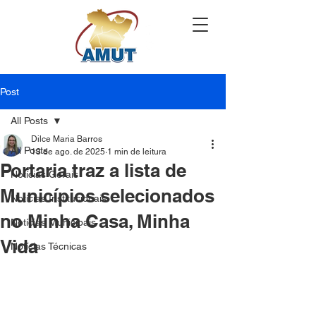
Post
All Posts
Dilce Maria Barros
All Posts
13 de ago. de 2025
1 min de leitura
Portaria traz a lista de
Notícias Gerais
Municípios selecionados
Notícias Institucionais
no Minha Casa, Minha
Notícias Municipais
Vida
Notícias Técnicas