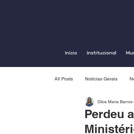
Início
Institucional
Mun
All Posts
Notícias Gerais
No
Dilce Maria Barros
Perdeu a
Ministér