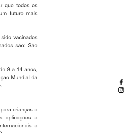
r que todos os 
um futuro mais 
 sido vacinados 
ados são: São 
de 9 a 14 anos, 
ção Mundial da 
.  
para crianças e 
 aplicações e 
ternacionais e 