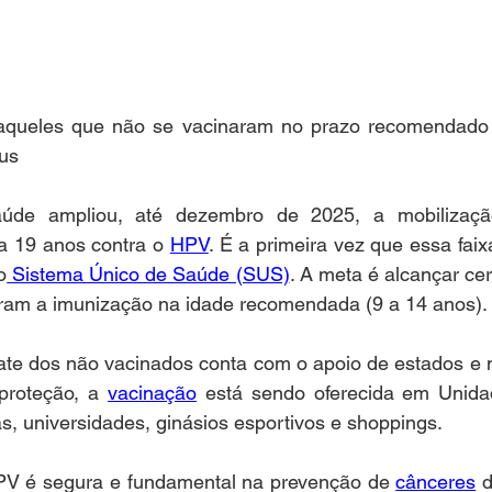
aqueles que não se vacinaram no prazo recomendado p
rus
aúde ampliou, até dezembro de 2025, a mobilização
a 19 anos contra o 
HPV
. É a primeira vez que essa faix
o
 Sistema Único de Saúde (SUS)
. A meta é alcançar cer
ram a imunização na idade recomendada (9 a 14 anos).
ate dos não vacinados conta com o apoio de estados e m
 proteção, a 
vacinação
 está sendo oferecida em Unida
, universidades, ginásios esportivos e shoppings. 
PV é segura e fundamental na prevenção de 
cânceres
 