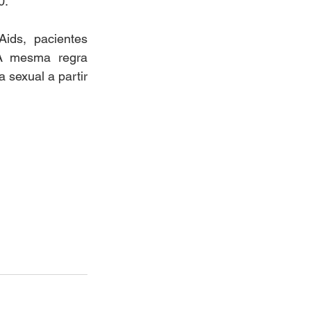
.  
ds, pacientes 
A mesma regra 
 sexual a partir 