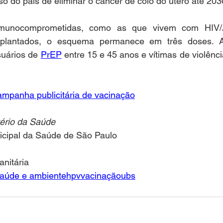
o do país de eliminar o câncer de colo do útero até 2030
munocomprometidas, como as que vivem com HIV/Ai
nsplantados, o esquema permanece em três doses. 
uários de 
PrEP
 entre 15 e 45 anos e vítimas de violência
ampanha publicitária de vacinação
ério da Saúde 
nicipal da Saúde de São Paulo
anitária
saúde e ambiente
hpv
vacinação
ubs