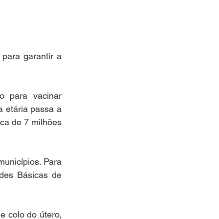
ara garantir a 
 para vacinar 
a etária passa a 
ca de 7 milhões 
 
unicípios. Para 
des Básicas de 
de colo do útero, 