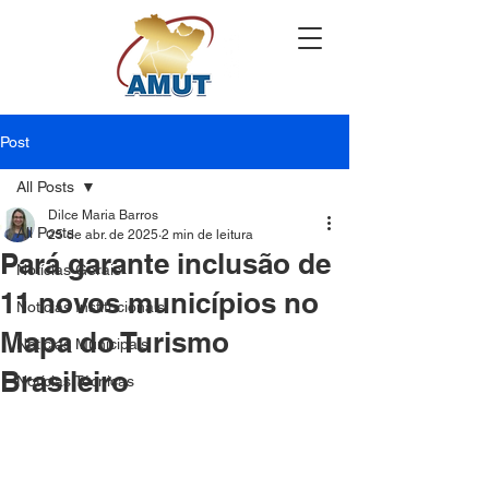
Post
All Posts
Dilce Maria Barros
All Posts
25 de abr. de 2025
2 min de leitura
Pará garante inclusão de
Notícias Gerais
11 novos municípios no
Notícias Institucionais
Mapa do Turismo
Notícias Municipais
Brasileiro
Notícias Técnicas