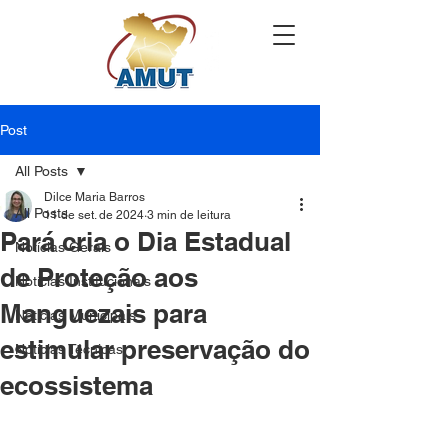
Post
All Posts
Dilce Maria Barros
All Posts
11 de set. de 2024
3 min de leitura
Pará cria o Dia Estadual
Notícias Gerais
de Proteção aos
Notícias Institucionais
Manguezais para
Notícias Municipais
estimular preservação do
Notícias Técnicas
ecossistema