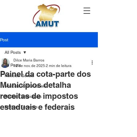
Post
All Posts
Dilce Maria Barros
All Posts
12 de nov. de 2025
2 min de leitura
Painel da cota-parte dos
Notícias Gerais
Municípios detalha
Notícias Institucionais
receitas de impostos
Notícias Municipais
estaduais e federais
Notícias Técnicas