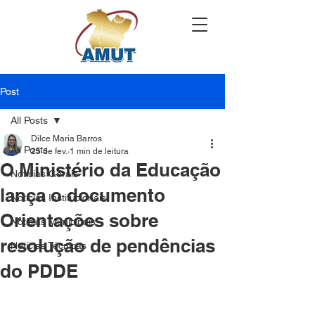
Post
All Posts
Dilce Maria Barros
All Posts
25 de fev.
1 min de leitura
O Ministério da Educação
Notícias Gerais
lança o documento
Notícias Institucionais
Orientações sobre
Notícias Municipais
resolução de pendências
Notícias Técnicas
do PDDE