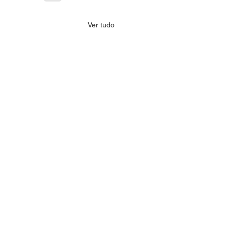
Ver tudo
o de educação popular
aúde para o cuidado da