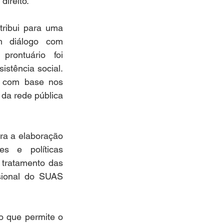
direito.
tribui para uma 
m diálogo com 
prontuário foi 
stência social. 
a com base nos 
 da rede pública 
a a elaboração 
 e políticas 
 tratamento das 
sional do SUAS 
o que permite o 