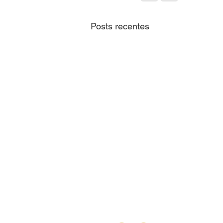
Posts recentes
CTAT realiza mentorias
sobre cadastro imobiliário;