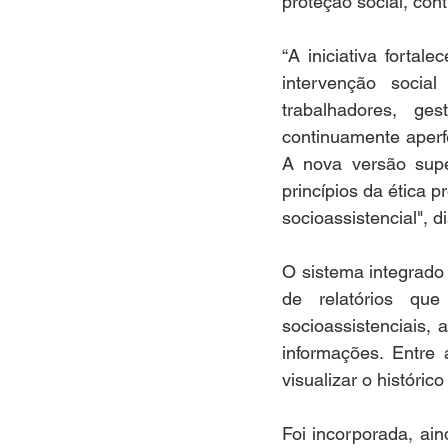
proteção social, con
“A iniciativa fortal
intervenção socia
trabalhadores, ges
continuamente aperf
A nova versão supe
princípios da ética p
socioassistencial", d
O sistema integrado
de relatórios qu
socioassistenciais, 
informações. Entre 
visualizar o históric
Foi incorporada, ai