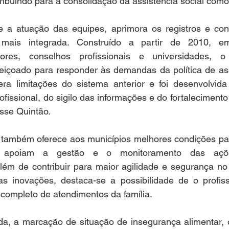
tribuindo para a consolidação da assistência social como 
ece a atuação das equipes, aprimora os registros e con
l mais integrada. Construído a partir de 2010, e
tores, conselhos profissionais e universidades, o 
eiçoado para responder às demandas da política de assi
ra limitações do sistema anterior e foi desenvolvid
rofissional, do sigilo das informações e do fortalecimento
isse Quintão.
 também oferece aos municípios melhores condições par
e apoiam a gestão e o monitoramento das ações
além de contribuir para maior agilidade e segurança no
as inovações, destaca-se a possibilidade de o profis
o completo de atendimentos da família.
nda, a marcação de situação de insegurança alimentar, 