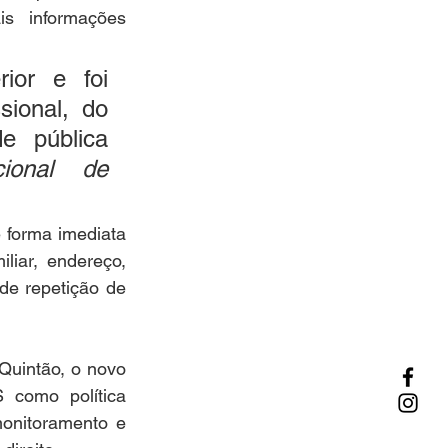
s informações 
or e foi 
ional, do 
e pública 
ional de 
 forma imediata 
iar, endereço, 
e repetição de 
uintão, o novo 
 como política 
onitoramento e 