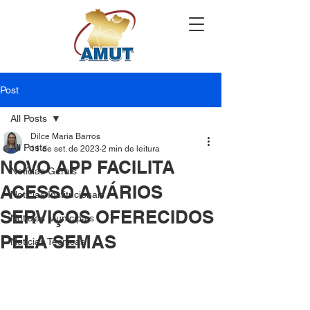
Post
All Posts
Dilce Maria Barros
All Posts
11 de set. de 2023
2 min de leitura
NOVO APP FACILITA
Notícias Gerais
ACESSO A VÁRIOS
Notícias Institucionais
SERVIÇOS OFERECIDOS
Notícias Municipais
PELA SEMAS
Notícias Técnicas