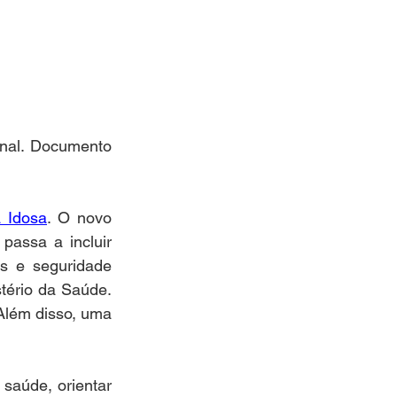
onal. Documento 
 Idosa
. O novo 
assa a incluir 
s e seguridade 
tério da Saúde. 
 Além disso, uma 
aúde, orientar 