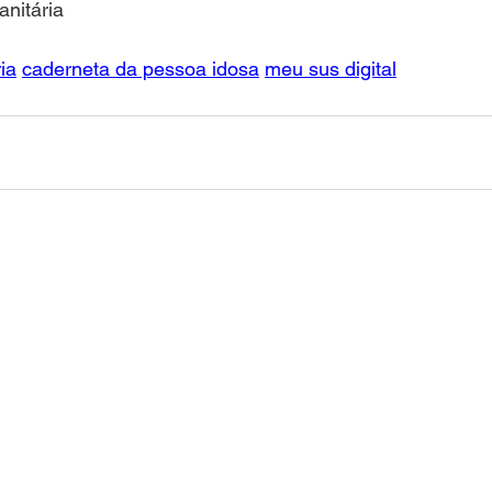
anitária
ia
caderneta da pessoa idosa
meu sus digital