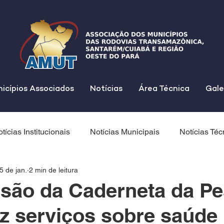
icípios Associados
Notícias
Área Técnica
Gale
tícias Institucionais
Notícias Municipais
Notícias Téc
5 de jan.
2 min de leitura
são da Caderneta da P
az serviços sobre saúde