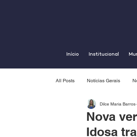
Início
Institucional
Mun
All Posts
Notícias Gerais
No
Dilce Maria Barros
Nova ver
Idosa tr