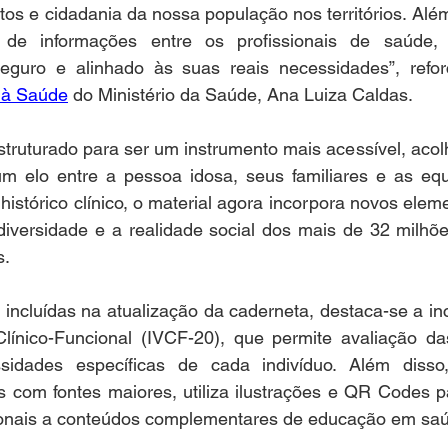
tos e cidadania da nossa população nos territórios. Além d
 de informações entre os profissionais de saúde, 
guro e alinhado às suas reais necessidades”, reforç
 à Saúde
 do Ministério da Saúde, Ana Luiza Caldas.
truturado para ser um instrumento mais acessível, acolh
 elo entre a pessoa idosa, seus familiares e as equ
histórico clínico, o material agora incorpora novos elem
iversidade e a realidade social dos mais de 32 milhões
s.
incluídas na atualização da caderneta, destaca-se a inc
Clínico-Funcional (IVCF-20), que permite avaliação da
ssidades específicas de cada indivíduo. Além disso
 com fontes maiores, utiliza ilustrações e QR Codes pa
sionais a conteúdos complementares de educação em sa