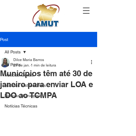
Post
All Posts
Dilce Maria Barros
All Posts
27 de jan.
1 min de leitura
Municípios têm até 30 de
Notícias Gerais
janeiro para enviar LOA e
Notícias Institucionais
LDO ao TCMPA
Notícias Municipais
Notícias Técnicas