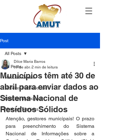
Post
All Posts
Dilce Maria Barros
All Posts
17 de abr.
2 min de leitura
Municípios têm até 30 de
Notícias Gerais
abril para enviar dados ao
Notícias Institucionais
Sistema Nacional de
Notícias Municipais
Resíduos Sólidos
Notícias Técnicas
Atenção, gestores municipais! O prazo 
para preenchimento do Sistema 
Nacional de Informações sobre a 