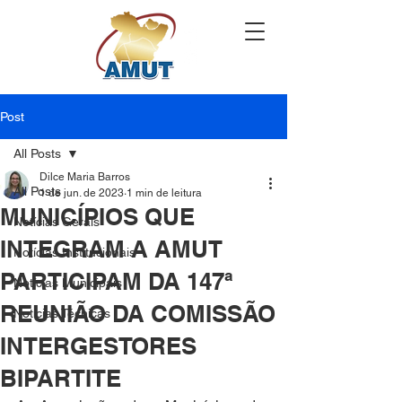
Post
All Posts
Dilce Maria Barros
All Posts
1 de jun. de 2023
1 min de leitura
MUNICÍPIOS QUE
Notícias Gerais
INTEGRAM A AMUT
Notícias Institucionais
PARTICIPAM DA 147ª
Notícias Municipais
REUNIÃO DA COMISSÃO
Notícias Técnicas
INTERGESTORES
BIPARTITE