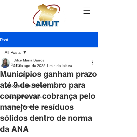
Post
All Posts
Dilce Maria Barros
All Posts
25 de ago. de 2025
1 min de leitura
Municípios ganham prazo
Notícias Gerais
até 9 de setembro para
Notícias Institucionais
comprovar cobrança pelo
Notícias Municipais
manejo de resíduos
Notícias Técnicas
sólidos dentro de norma
da ANA