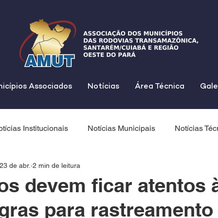
icípios Associados
Notícias
Área Técnica
Gale
tícias Institucionais
Notícias Municipais
Notícias Téc
23 de abr.
2 min de leitura
os devem ficar atentos 
gras para rastreamento