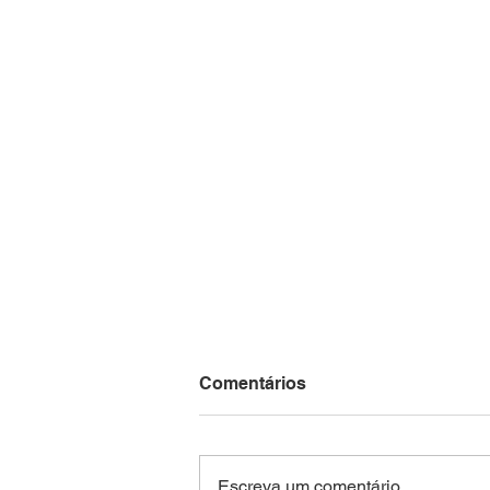
CNM alerta sobre
Comentários
habilitação ao VAAT e VAAR
para o Fundeb 2027
A Confederação Nacional de
Municípios (CNM) alerta os
Escreva um comentário