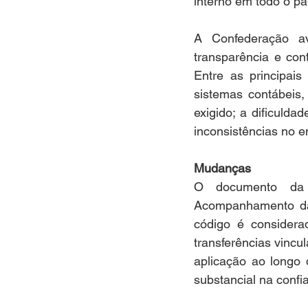
interno em todo o pa
A Confederação a
transparência e con
Entre as principai
sistemas contábeis,
exigido; a dificulda
inconsistências no e
Mudanças
O documento da S
Acompanhamento da 
código é considera
transferências vinc
aplicação ao longo 
substancial na confi