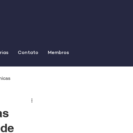
rias
Contato
Membros
nicas
às
 de