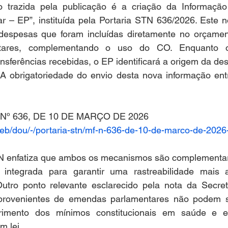
ão trazida pela publicação é a criação da Informaçã
 – EP”, instituída pela Portaria STN 636/2026. Este 
ar despesas que foram incluídas diretamente no orçamen
tares, complementando o uso do CO. Enquanto 
nsferências recebidas, o EP identificará a origem da des
A obrigatoriedade do envio desta nova informação entr
Nº 636, DE 10 DE MARÇO DE 2026
n/web/dou/-/portaria-stn/mf-n-636-de-10-de-marco-de-20
N enfatiza que ambos os mecanismos são complementar
a integrada para garantir uma rastreabilidade mais 
Outro ponto relevante esclarecido pela nota da Secret
 provenientes de emendas parlamentares não podem s
rimento dos mínimos constitucionais em saúde e ed
m lei.