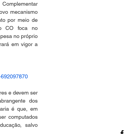
o Complementar 
novo mecanismo 
to por meio de 
o CO foca no 
pesa no próprio 
ará em vigor a 
26-692097870
es e devem ser 
abrangente dos 
aria é que, em 
er computados 
ucação, salvo 