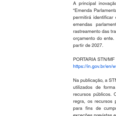
A principal inovaç
“Emenda Parlamentar
permitirá identific
emendas parlamen
rastreamento das tra
orçamento do ente. 
partir de 2027.
PORTARIA STN/MF 
https://in.gov.br/e
Na publicação, a ST
utilizados de form
recursos públicos. 
regra, os recursos
para fins de cump
exceções previstas e