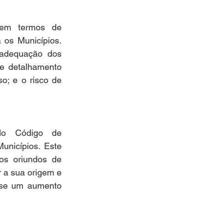
em termos de 
 os Municípios. 
adequação dos 
e detalhamento 
o; e o risco de 
do Código de 
icípios. Este 
os oriundos de 
a sua origem e 
-se um aumento 