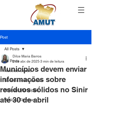
Post
All Posts
Dilce Maria Barros
All Posts
2 de abr. de 2025
3 min de leitura
Municípios devem enviar
Notícias Gerais
informações sobre
Notícias Institucionais
resíduos sólidos no Sinir
Notícias Municipais
até 30 de abril
Notícias Técnicas