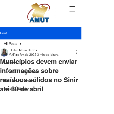
Post
All Posts
Dilce Maria Barros
All Posts
17 de fev. de 2025
3 min de leitura
Municípios devem enviar
Notícias Gerais
informações sobre
Notícias Institucionais
resíduos sólidos no Sinir
Notícias Municipais
até 30 de abril
Notícias Técnicas