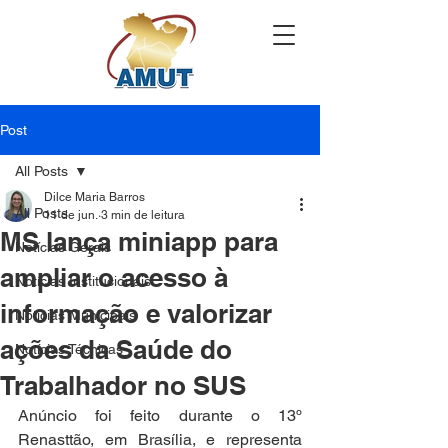
Post
All Posts
Dilce Maria Barros
All Posts
11 de jun.
3 min de leitura
MS lança miniapp para
Notícias Gerais
ampliar o acesso à
Notícias Institucionais
informação e valorizar
Notícias Municipais
ações da Saúde do
Notícias Técnicas
Trabalhador no SUS
Anúncio foi feito durante o 13º 
Renasttão, em Brasília, e representa 