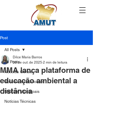
Post
All Posts
Dilce Maria Barros
All Posts
30 de out. de 2025
2 min de leitura
MMA lança plataforma de
Notícias Gerais
educação ambiental a
Notícias Institucionais
distância
Notícias Municipais
Notícias Técnicas