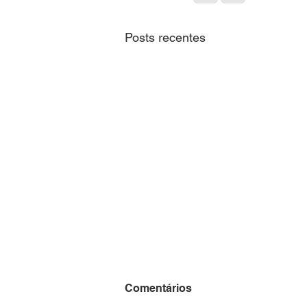
Posts recentes
CNM alerta sobre
Comentários
habilitação ao VAAT e VAAR