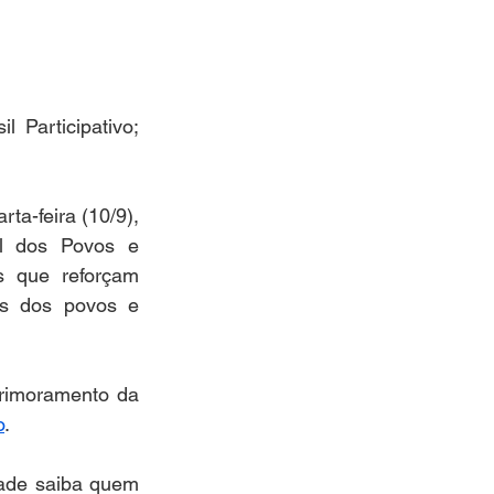
 Participativo; 
a-feira (10/9), 
l dos Povos e 
 que reforçam 
as dos povos e 
rimoramento da 
o
.  
ade saiba quem 