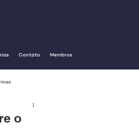
rias
Contato
Membros
nicas
re o