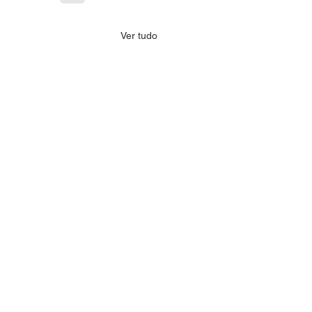
Ver tudo
 realiza mentorias
e cadastro imobiliário;