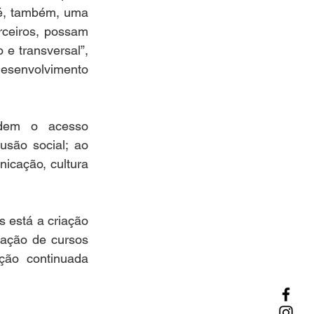
é, também, uma 
ceiros, possam 
 e transversal”, 
esenvolvimento 
dem o acesso 
lusão social; ao 
icação, cultura 
 está a criação 
ação de cursos 
ção continuada 