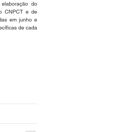
 elaboração do 
do CNPCT e de 
das em junho e 
íficas de cada 