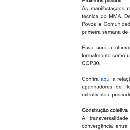
Próximos passos 
As manifestações r
técnica do MMA. De
Povos e Comunidade
primeira semana de o
Essa será a última 
formalmente como um
COP30.
Confira 
aqui
 a rela
apanhadores de flor
extrativistas, pescad
Construção coletiva 
A transversalidad
convergência entre 