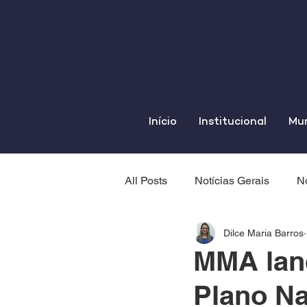
Início
Institucional
Mun
All Posts
Notícias Gerais
No
Dilce Maria Barros
MMA lanç
Plano Na