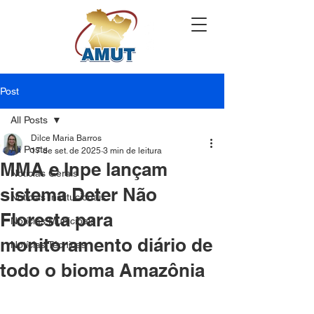
Post
All Posts
Dilce Maria Barros
All Posts
17 de set. de 2025
3 min de leitura
MMA e Inpe lançam
Notícias Gerais
sistema Deter Não
Notícias Institucionais
Floresta para
Notícias Municipais
monitoramento diário de
Notícias Técnicas
todo o bioma Amazônia