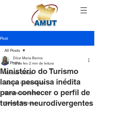
Post
All Posts
Dilce Maria Barros
All Posts
12 de fev.
2 min de leitura
Ministério do Turismo
Notícias Gerais
lança pesquisa inédita
Notícias Institucionais
para conhecer o perfil de
Notícias Municipais
turistas neurodivergentes
Notícias Técnicas