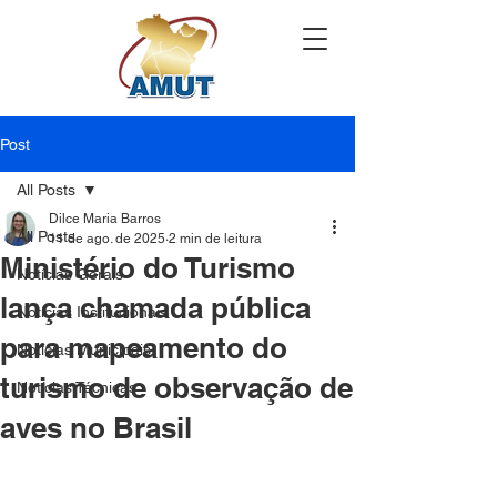
Post
All Posts
Dilce Maria Barros
All Posts
11 de ago. de 2025
2 min de leitura
Ministério do Turismo
Notícias Gerais
lança chamada pública
Notícias Institucionais
para mapeamento do
Notícias Municipais
turismo de observação de
Notícias Técnicas
aves no Brasil